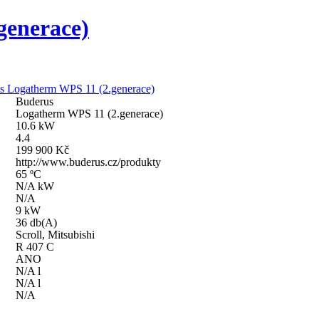
generace)
s Logatherm WPS 11 (2.generace)
Buderus
Logatherm WPS 11 (2.generace)
10.6 kW
4.4
199 900 Kč
http://www.buderus.cz/produkty
65 ºC
N/A kW
N/A
9 kW
36 db(A)
Scroll, Mitsubishi
R 407 C
ANO
N/A l
N/A l
N/A