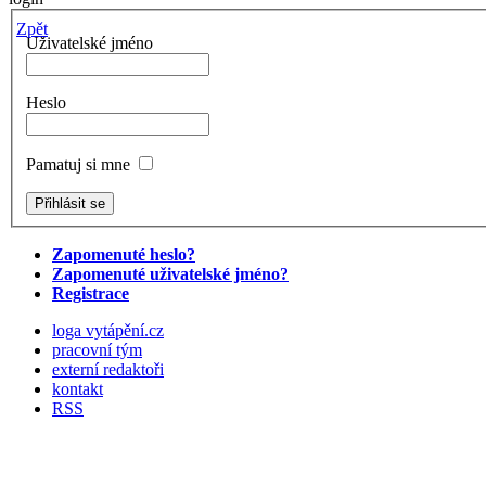
Zpět
Uživatelské jméno
Heslo
Pamatuj si mne
Zapomenuté heslo?
Zapomenuté uživatelské jméno?
Registrace
loga vytápění.cz
pracovní tým
externí redaktoři
kontakt
RSS