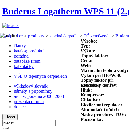
Buderus Logatherm WPS 11 (2.
vytápění.cz
>
produkty
>
tepelná čerpadla
>
TČ země-voda
>
Buderu
Výrobce:
články
Typ:
katalog produktů
Výkon:
Topný faktor:
poradna
Cena:
databáze firem
Web:
kalkulačky
Maximální teplota vody:
Výkon při B10/W50:
VŠE O tepelných čerpadlech
Topný faktor při
Elektrický dohřev:
B10/W50:
výkladový slovník
Hluk:
náměty a připomínky
Kompresor:
archiv: poradna 2000–2008
Chladivo:
prezentace firem
Ekvitermní regulace:
dotace
Akumulační nádrž:
Nádrž pro ohřev TUV:
Poznámka:
login