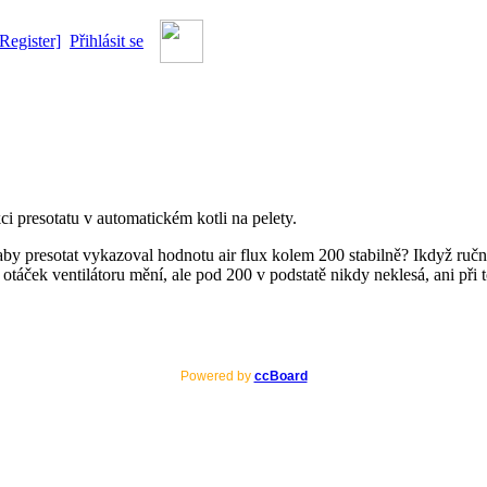
[Register]
Přihlásit se
i presotatu v automatickém kotli na pelety.
aby presotat vykazoval hodnotu air flux kolem 200 stabilně? Ikdyž ručn
 otáček ventilátoru mění, ale pod 200 v podstatě nikdy neklesá, ani při 
Powered by
ccBoard