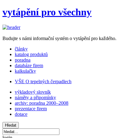
vytápění pro všechny
Budujte s námi informační systém o vytápění pro každého.
články
katalog produktů
poradna
databáze firem
kalkulačky
VŠE O tepelných čerpadlech
výkladový slovník
náměty a připomínky
archiv: poradna 2000–2008
prezentace firem
dotace
login