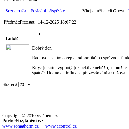
Seznam fór
Poslední příspěvky
Vítejte, uživateli Guest
Předmět:Preostat..
14-12-2025 18:07:22
Lukáš
Dobrý den,
Rád bych se tímto zeptal odborníků na správnou funkc
Když je kotel vypnutý (respektive neběží), je možné 
špatná? Hodnota air flux se při zvyšování a snižovaní
Strana #
Copyright © 2010 vytápění.cz:
Partneři vytápění.cz:
www.somatherm.cz
www.econtrol.cz