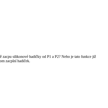
ě zacpu silikonové hadičky od P1 a P2? Nebo je tato funkce již
tom zacpíní hadiček.