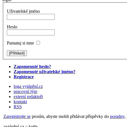
Uživatelské jméno
Heslo
Pamatuj si mne
Zapomenuté heslo?
Zapomenuté uživatelské jméno?
Registrace
loga vytápění.cz
pracovní tým
externí redaktoři
kontakt
RSS
Zaregistrujte se
prosím, abyste mohli přidávat příspěvky do
poradny
,
vytápění.cz :: kotle