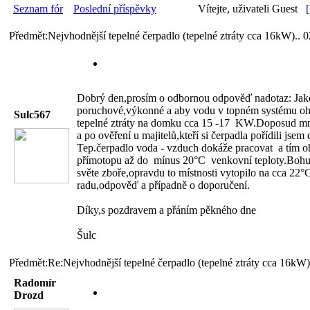
Seznam fór
Poslední příspěvky
Vítejte, uživateli Guest
Předmět:Nejvhodnější tepelné čerpadlo (tepelné ztráty cca 16kW)..
0
Dobrý den,prosím o odbornou odpověď nadotaz: Jaké t
poruchové,výkonné a aby vodu v topném systému oh
Sulc567
tepelné ztráty na domku cca 15 -17 KW.Doposud mně
a po ověření u majitelů,kteří si čerpadla pořídili jse
Tep.čerpadlo voda - vzduch dokáže pracovat a tím oh
přímotopu až do mínus 20°C venkovní teploty.Bohuže
světe zboře,opravdu to místnosti vytopilo na cca 22°
radu,odpověď a případně o doporučení.
Díky,s pozdravem a přáním pěkného dne
Šulc
Předmět:Re:Nejvhodnější tepelné čerpadlo (tepelné ztráty cca 16kW)
Radomír
Drozd