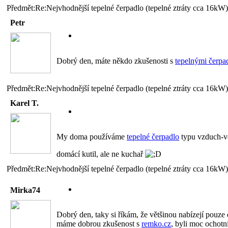
Předmět:Re:Nejvhodnější tepelné čerpadlo (tepelné ztráty cca 16kW)
Petr
Dobrý den, máte někdo zkušenosti s
tepelnými čerp
Předmět:Re:Nejvhodnější tepelné čerpadlo (tepelné ztráty cca 16kW)
Karel T.
My doma používáme
tepelné čerpadlo
typu vzduch-vo
domácí kutil, ale ne kuchař
Předmět:Re:Nejvhodnější tepelné čerpadlo (tepelné ztráty cca 16kW)
Mirka74
Dobrý den, taky si říkám, že většinou nabízejí pouze 
máme dobrou zkušenost s
remko.cz
, byli moc ochotn