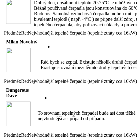
Dobrý den, dosáhnout teplotu 70-75°C je u běžných č
Běžně používaná čerpadla jsou konstruována do 60°C,
Buderus. Samotná vzduchová čerpadla mohou mít i při 
bivalentní teplotě ( např. -4°C ) se připne další zdr
tepelného čerpadala, aby pořizovací náklady a prov
Předmět:Re:Nejvhodnější tepelné čerpadlo (tepelné ztráty cca 16kW)
Milan Novotný
Rád bych se zeptal. Existuje několik druhů čerpa
Existuje srovnání mezi těmito druhy tepelných če
Předmět:Re:Nejvhodnější tepelné čerpadlo (tepelné ztráty cca 16kW)
Dangerous
Dave
To srovnání tepelných čerpadel bude asi dost těžké
nejvhodnější asi případ od případu.
Předmět:Re:Nejvhodnější tepelné čerpadlo (tepelné ztráty cca 16kW)