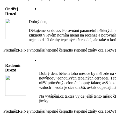
Ondřej
Drozd
Dobrý den,
Děkujeme za dotaz. Porovnání parametrů některých t
kliknout v levém horním menu na recenze a porovnán
nejen o další druhy tepelných čerpadel, ale také o kotl
Předmět:Re:Nejvhodnější tepelné čerpadlo (tepelné ztráty cca 16kW)
Radomír
Drozd
Dobrý den, během toho měsíce by měl zde na vy
nevýhody jednotlivých tepelných čerpadel. Te
nižší průměrný celoroční topný faktor, avšak z
vzduch – voda je sice dražší, avšak odpadají ná
Na vytápění.cz taktéž vyjde ještě tento měsíc 
jímky.
Předmět:Re:Nejvhodnější tepelné čerpadlo (tepelné ztráty cca 16kW)