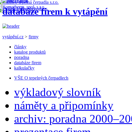
databáze firem k vytápění
vytápění.cz
>
firmy
články
katalog produktů
poradna
databáze firem
kalkulačky
VŠE O tepelných čerpadlech
výkladový slovník
náměty a připomínky
archiv: poradna 2000–2
prezentace firem