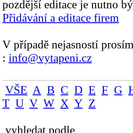
pozdější editace je nutno b
Přidávání a editace firem
V případě nejasností prosím
:
info@vytapeni.cz
VŠE
A
B
C
D
E
F
G
T
U
V
W
X
Y
Z
vyhledat podle