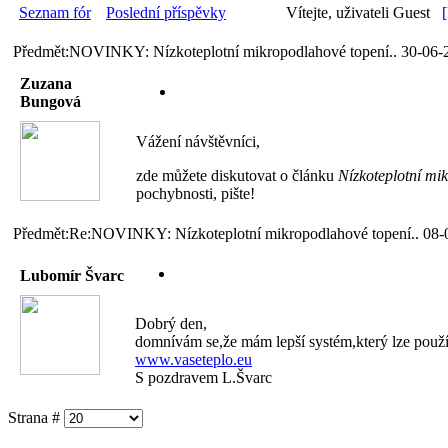
Seznam fór
Poslední příspěvky
Vítejte, uživateli Guest
Předmět:NOVINKY: Nízkoteplotní mikropodlahové topení..
30-06-
Zuzana
Bungová
Vážení návštěvníci,
zde můžete diskutovat o článku
Nízkoteplotní mi
pochybnosti, pište!
Předmět:Re:NOVINKY: Nízkoteplotní mikropodlahové topení..
08-
Lubomír Švarc
Dobrý den,
domnívám se,že mám lepší systém,který lze použít
www.vaseteplo.eu
S pozdravem L.Švarc
Strana #