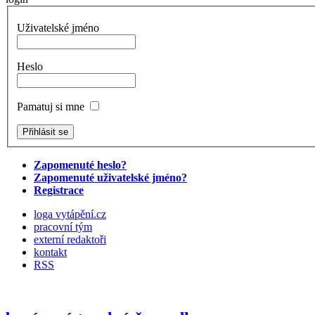
Uživatelské jméno
Heslo
Pamatuj si mne
Zapomenuté heslo?
Zapomenuté uživatelské jméno?
Registrace
loga vytápění.cz
pracovní tým
externí redaktoři
kontakt
RSS