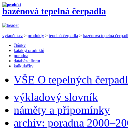
bazénová tepelná čerpadla
vytápění.cz
>
produkty
>
tepelná čerpadla
>
bazénová tepelná čerpad
články
katalog produktů
poradna
databáze firem
kalkulačky
VŠE O tepelných čerpad
výkladový slovník
náměty a připomínky
archiv: poradna 2000–2