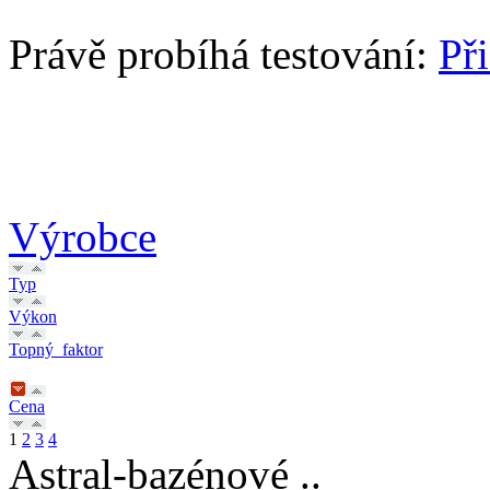
Právě probíhá testování:
Př
Výrobce
Typ
Výkon
Topný_faktor
Cena
1
2
3
4
Astral-bazénové ..