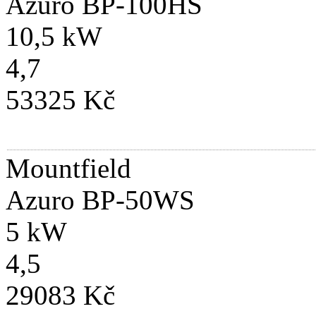
Azuro BP-100HS
10,5 kW
4,7
53325 Kč
Mountfield
Azuro BP-50WS
5 kW
4,5
29083 Kč