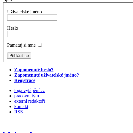
Uživatelské jméno
Heslo
Pamatuj si mne
Zapomenuté heslo?
Zapomenuté uživatelské jméno?
Registrace
loga vytápění.cz
pracovní tým
externí redaktoři
kontakt
RSS