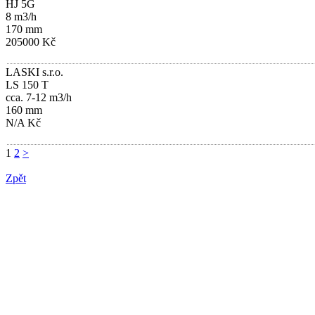
HJ 5G
8 m3/h
170 mm
205000 Kč
LASKI s.r.o.
LS 150 T
cca. 7-12 m3/h
160 mm
N/A Kč
1
2
>
Zpět