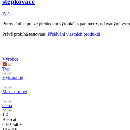
štěpkovače
Zpět
Porovnání je pouze přehledem výrobků, s parametry, udávanými výr
Právě probíhá testování:
Přidávání vlastních produktů
Výrobce
Typ
Výkon/hod
Max._průměr
Cena
1
2
Bearcat
CH 9540H
12 m3/h