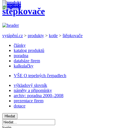
štěpkovače
vytápění.cz
>
produkty
>
kotle
>
štěpkovače
články
katalog produktů
poradna
databáze firem
kalkulačky
VŠE O tepelných čerpadlech
výkladový slovník
náměty a připomínky
archiv: poradna 2000–2008
prezentace firem
dotace
login