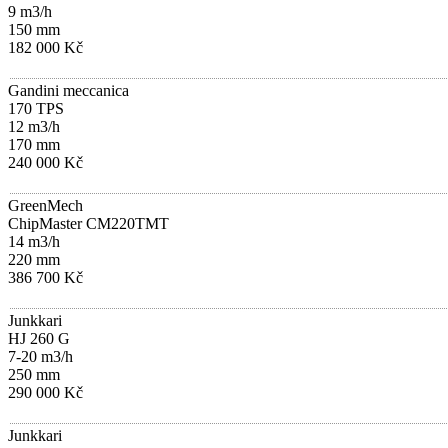
9 m3/h
150 mm
182 000 Kč
Gandini meccanica
170 TPS
12 m3/h
170 mm
240 000 Kč
GreenMech
ChipMaster CM220TMT
14 m3/h
220 mm
386 700 Kč
Junkkari
HJ 260 G
7-20 m3/h
250 mm
290 000 Kč
Junkkari