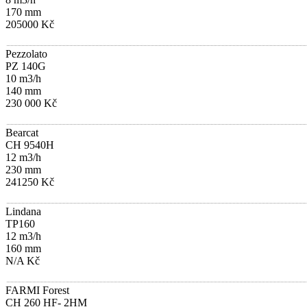
170 mm
205000 Kč
Pezzolato
PZ 140G
10 m3/h
140 mm
230 000 Kč
Bearcat
CH 9540H
12 m3/h
230 mm
241250 Kč
Lindana
TP160
12 m3/h
160 mm
N/A Kč
FARMI Forest
CH 260 HF- 2HM