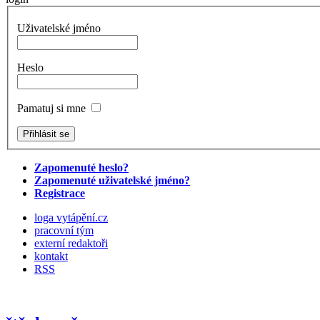
Uživatelské jméno
Heslo
Pamatuj si mne
Zapomenuté heslo?
Zapomenuté uživatelské jméno?
Registrace
loga vytápění.cz
pracovní tým
externí redaktoři
kontakt
RSS