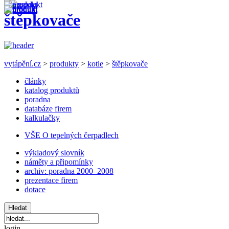
štěpkovače
vytápění.cz
>
produkty
>
kotle
>
štěpkovače
články
katalog produktů
poradna
databáze firem
kalkulačky
VŠE O tepelných čerpadlech
výkladový slovník
náměty a připomínky
archiv: poradna 2000–2008
prezentace firem
dotace
login