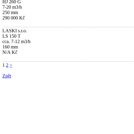
HJ 260 G
7-20 m3/h
250 mm
290 000 Kč
LASKI s.r.o.
LS 150 T
cca. 7-12 m3/h
160 mm
N/A Kč
1
2
>
Zpět