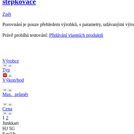
štěpkovače
Zpět
Porovnání je pouze přehledem výrobků, s parametry, udávanými výr
Právě probíhá testování:
Přidávání vlastních produktů
Výrobce
Typ
Výkon/hod
Max._průměr
Cena
1
2
Junkkari
HJ 5G
8 m3/h