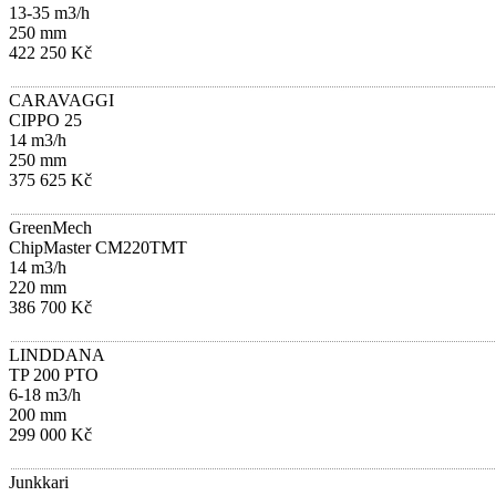
13-35 m3/h
250 mm
422 250 Kč
CARAVAGGI
CIPPO 25
14 m3/h
250 mm
375 625 Kč
GreenMech
ChipMaster CM220TMT
14 m3/h
220 mm
386 700 Kč
LINDDANA
TP 200 PTO
6-18 m3/h
200 mm
299 000 Kč
Junkkari