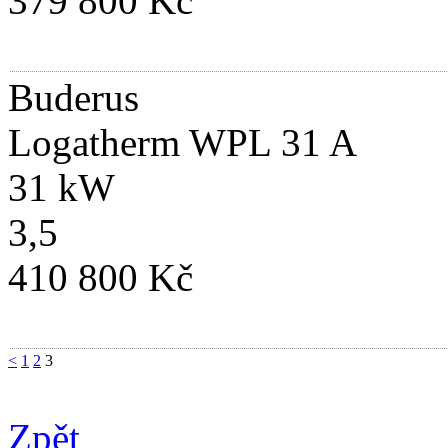
379 800 Kč
Buderus
Logatherm WPL 31 A
31 kW
3,5
410 800 Kč
<
1
2
3
Zpět