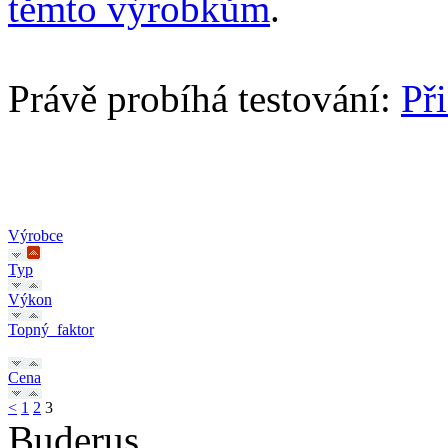
těmto výrobkům
.
Právě probíhá testování:
Př
Výrobce
Typ
Výkon
Topný_faktor
Cena
<
1
2
3
Buderus