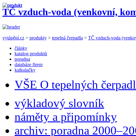
TČ vzduch-voda (venkovní, ko
vytápění.cz
>
produkty
>
tepelná čerpadla
>
TČ vzduch-voda (venkov
články
katalog produktů
poradna
databáze firem
kalkulačky
VŠE O tepelných čerpad
výkladový slovník
náměty a připomínky
archiv: poradna 2000–2