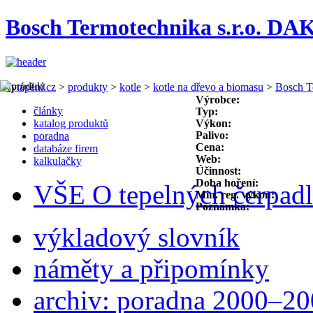
Bosch Termotechnika s.r.o. D
vytápění.cz
>
produkty
>
kotle
>
kotle na dřevo a biomasu
>
Bosch T
Výrobce:
články
Typ:
katalog produktů
Výkon:
Palivo:
poradna
Cena:
databáze firem
Web:
kalkulačky
Účinnost:
Doba hoření:
VŠE O tepelných čerpad
Min. reg. výkon:
Poznámka:
výkladový slovník
náměty a připomínky
archiv: poradna 2000–2