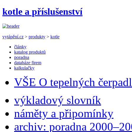
kotle a příslušenství
vytápění.cz
>
produkty
>
kotle
články
katalog produktů
poradna
databáze firem
kalkulačky
VŠE O tepelných čerpad
výkladový slovník
náměty a připomínky
archiv: poradna 2000–2