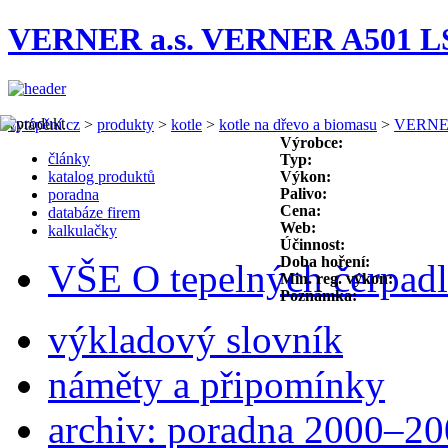
VERNER a.s. VERNER A501 L
vytápění.cz
>
produkty
>
kotle
>
kotle na dřevo a biomasu
>
VERNER
Výrobce:
články
Typ:
katalog produktů
Výkon:
Palivo:
poradna
Cena:
databáze firem
Web:
kalkulačky
Účinnost:
Doba hoření:
VŠE O tepelných čerpad
Min. reg. výkon:
Poznámka:
výkladový slovník
náměty a připomínky
archiv: poradna 2000–2