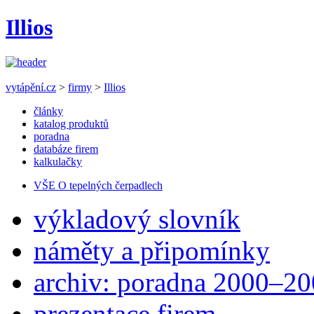
Illios
vytápění.cz
>
firmy
>
Illios
články
katalog produktů
poradna
databáze firem
kalkulačky
VŠE O tepelných čerpadlech
výkladový slovník
náměty a připomínky
archiv: poradna 2000–2
prezentace firem