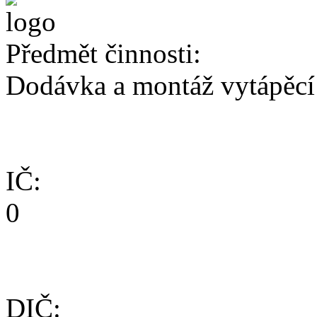
Předmět činnosti:
Dodávka a montáž vytápěcí
IČ:
0
DIČ: