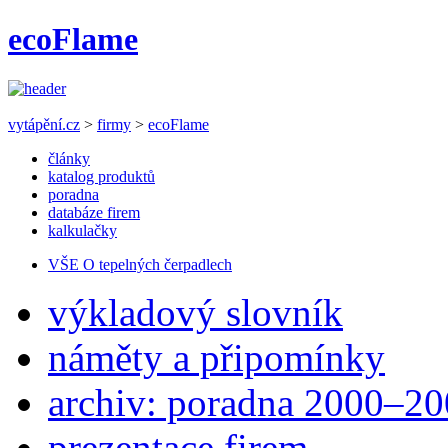
ecoFlame
vytápění.cz
>
firmy
>
ecoFlame
články
katalog produktů
poradna
databáze firem
kalkulačky
VŠE O tepelných čerpadlech
výkladový slovník
náměty a připomínky
archiv: poradna 2000–2
prezentace firem