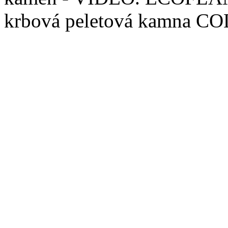
krbová peletová kamna C