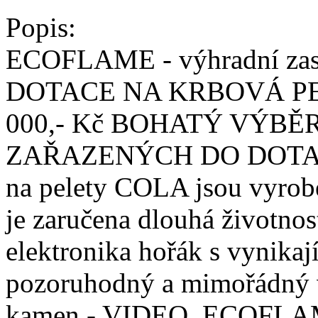
Popis:
ECOFLAME - výhradní zast
DOTACE NA KRBOVÁ P
000,- Kč BOHATÝ VÝB
ZAŘAZENÝCH DO DOTACÍ N
na pelety COLA jsou vyroben
je zaručena dlouhá životnos
elektronika hořák s vynikaj
pozoruhodný a mimořádný 
kamen - VIDEO. ECOFLAME 