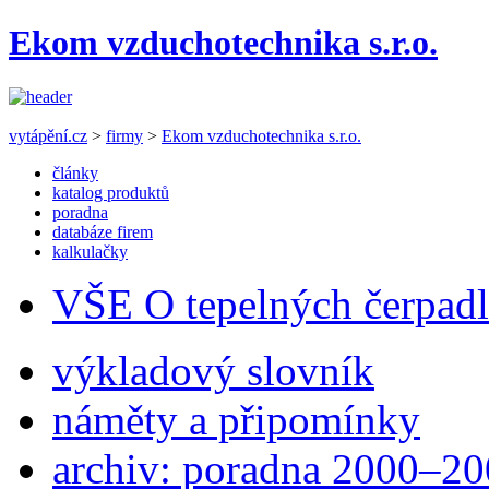
Ekom vzduchotechnika s.r.o.
vytápění.cz
>
firmy
>
Ekom vzduchotechnika s.r.o.
články
katalog produktů
poradna
databáze firem
kalkulačky
VŠE O tepelných čerpad
výkladový slovník
náměty a připomínky
archiv: poradna 2000–2