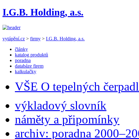
I.G.B. Holding, a.s.
vytápění.cz
>
firmy
>
I.G.B. Holding, a.s.
články
katalog produktů
poradna
databáze firem
kalkulačky
VŠE O tepelných čerpad
výkladový slovník
náměty a připomínky
archiv: poradna 2000–2