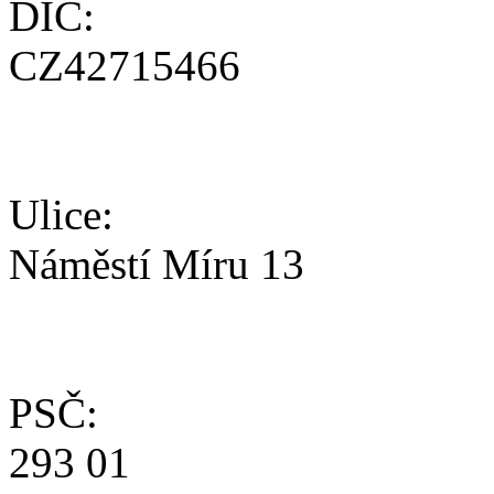
DIČ:
CZ42715466
Ulice:
Náměstí Míru 13
PSČ:
293 01