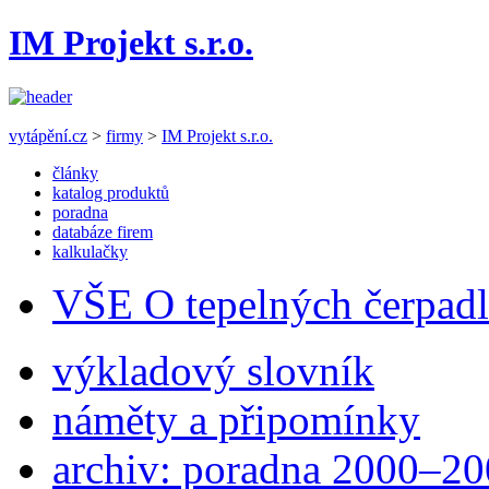
IM Projekt s.r.o.
vytápění.cz
>
firmy
>
IM Projekt s.r.o.
články
katalog produktů
poradna
databáze firem
kalkulačky
VŠE O tepelných čerpad
výkladový slovník
náměty a připomínky
archiv: poradna 2000–2