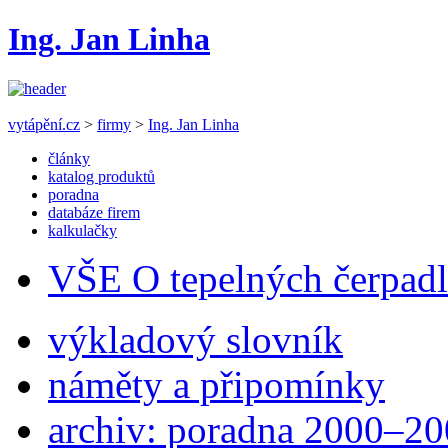
Ing. Jan Linha
vytápění.cz
>
firmy
>
Ing. Jan Linha
články
katalog produktů
poradna
databáze firem
kalkulačky
VŠE O tepelných čerpad
výkladový slovník
náměty a připomínky
archiv: poradna 2000–2