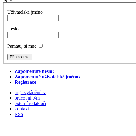
Uživatelské jméno
Heslo
Pamatuj si mne
Zapomenuté heslo?
Zapomenuté uživatelské jméno?
Registrace
loga vytápění.cz
pracovní tým
externí redaktoři
kontakt
RSS