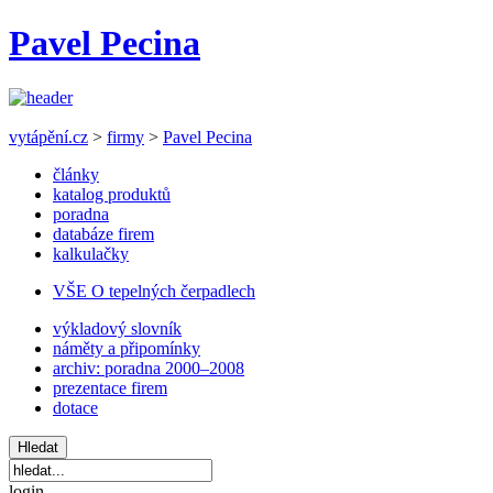
Pavel Pecina
vytápění.cz
>
firmy
>
Pavel Pecina
články
katalog produktů
poradna
databáze firem
kalkulačky
VŠE O tepelných čerpadlech
výkladový slovník
náměty a připomínky
archiv: poradna 2000–2008
prezentace firem
dotace
login