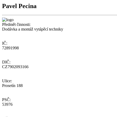
Pavel Pecina
Předmět činnosti:
Dodávka a montáž vytápěcí techniky
IČ:
72891998
DIČ:
CZ7902093166
Ulice:
Prosetín 188
PSČ:
53976