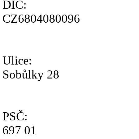
DIČ:
CZ6804080096
Ulice:
Sobůlky 28
PSČ:
697 01