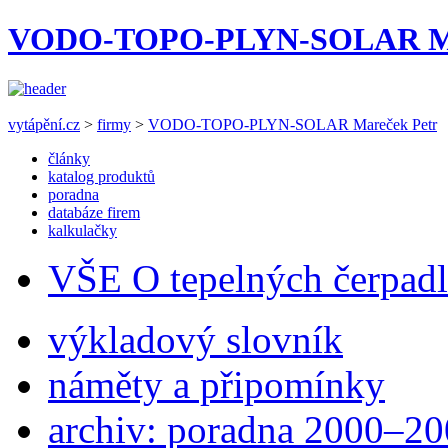
VODO-TOPO-PLYN-SOLAR Ma
vytápění.cz
>
firmy
>
VODO-TOPO-PLYN-SOLAR Mareček Petr
články
katalog produktů
poradna
databáze firem
kalkulačky
VŠE O tepelných čerpad
výkladový slovník
náměty a připomínky
archiv: poradna 2000–2