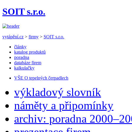
SOIT s.r.o.
vytápění.cz
>
firmy
>
SOIT s.r.o.
články
katalog produktů
poradna
databáze firem
kalkulačky
VŠE O tepelných čerpadlech
výkladový slovník
náměty a připomínky
archiv: poradna 2000–2
prezentace firem