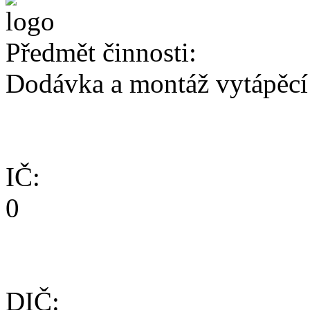
Předmět činnosti:
Dodávka a montáž vytápěcí
IČ:
0
DIČ: