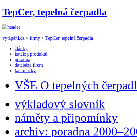
TepCer, tepelná čerpadla
vytápění.cz
>
firmy
>
TepCer, tepelná čerpadla
články
katalog produktů
poradna
databáze firem
kalkulačky
VŠE O tepelných čerpad
výkladový slovník
náměty a připomínky
archiv: poradna 2000–2