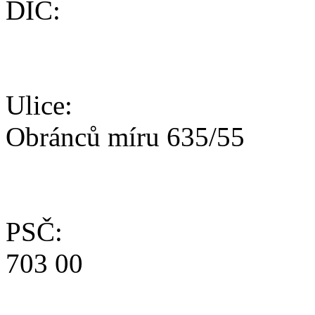
DIČ:
Ulice:
Obránců míru 635/55
PSČ:
703 00