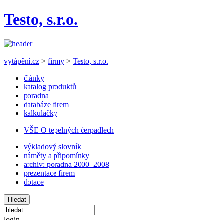
Testo, s.r.o.
vytápění.cz
>
firmy
>
Testo, s.r.o.
články
katalog produktů
poradna
databáze firem
kalkulačky
VŠE O tepelných čerpadlech
výkladový slovník
náměty a připomínky
archiv: poradna 2000–2008
prezentace firem
dotace
login