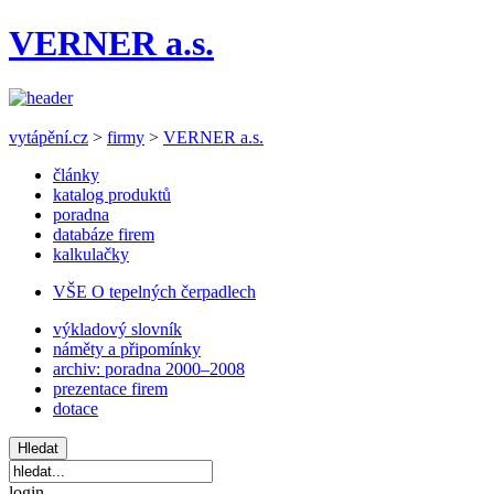
VERNER a.s.
vytápění.cz
>
firmy
>
VERNER a.s.
články
katalog produktů
poradna
databáze firem
kalkulačky
VŠE O tepelných čerpadlech
výkladový slovník
náměty a připomínky
archiv: poradna 2000–2008
prezentace firem
dotace
login