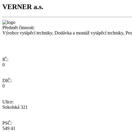
VERNER a.s.
Předmět činnosti:
Výrobce vytápěcí techniky, Dodávka a montáž vytápěcí techniky, Proje
IČ:
0
DIČ:
0
Ulice:
Sokolská 321
PSČ:
549 41