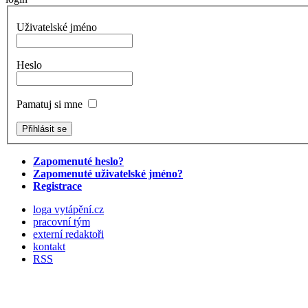
Uživatelské jméno
Heslo
Pamatuj si mne
Zapomenuté heslo?
Zapomenuté uživatelské jméno?
Registrace
loga vytápění.cz
pracovní tým
externí redaktoři
kontakt
RSS