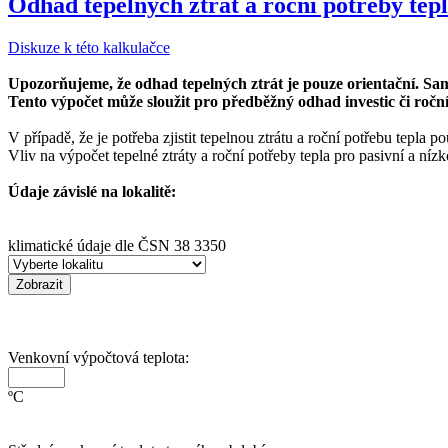
Odhad tepelných ztrát a roční potřeby tep
Diskuze k této kalkulačce
Upozorňujeme, že odhad tepelných ztrát je pouze orientační. Sa
Tento výpočet může sloužit pro předběžný odhad investic či roční s
V případě, že je potřeba zjistit tepelnou ztrátu a roční potřebu tepla 
Vliv na výpočet tepelné ztráty a roční potřeby tepla pro pasivní a n
Údaje závislé na lokalitě:
klimatické údaje dle ČSN 38 3350
Venkovní výpočtová teplota:
ºC