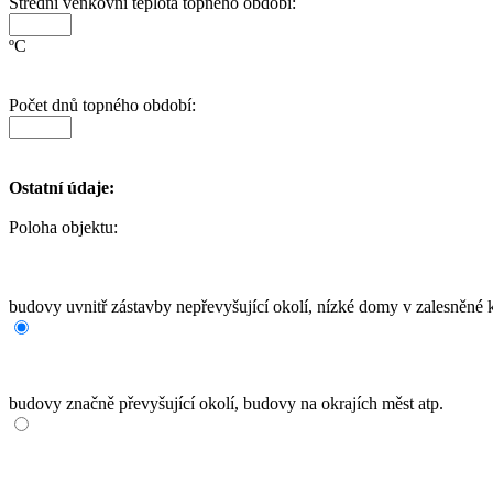
Střední venkovní teplota topného období:
ºC
Počet dnů topného období:
Ostatní údaje:
Poloha objektu:
budovy uvnitř zástavby nepřevyšující okolí, nízké domy v zalesněné k
budovy značně převyšující okolí, budovy na okrajích měst atp.