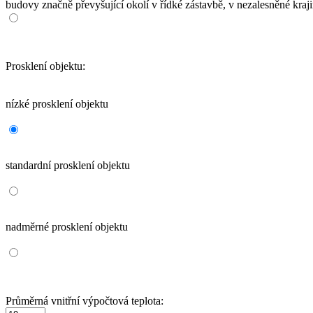
budovy značně převyšující okolí v řídké zástavbě, v nezalesněné kraji
Prosklení objektu:
nízké prosklení objektu
standardní prosklení objektu
nadměrné prosklení objektu
Průměrná vnitřní výpočtová teplota: