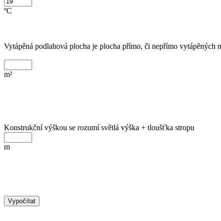
ºC
Vytápěná podlahová plocha je plocha přímo, či nepřímo vytápěných m
m²
Konstrukční výškou se rozumí světlá výška + tloušťka stropu
m