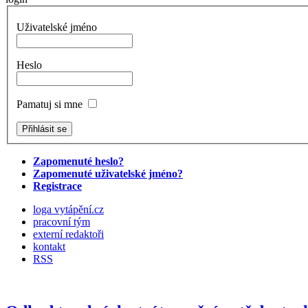
Uživatelské jméno
Heslo
Pamatuj si mne
Zapomenuté heslo?
Zapomenuté uživatelské jméno?
Registrace
loga vytápění.cz
pracovní tým
externí redaktoři
kontakt
RSS