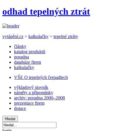
odhad tepelných ztrát
vytápění.cz
>
kalkulačky
>
tepelné ztráty
články
katalog produktů
poradna
databáze firem
kalkulačky
VŠE O tepelných čerpadlech
výkladový slovník
náměty a připomínky
archiv: poradna 2000–2008
prezentace firem
dotace
login