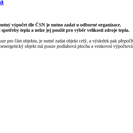
la
motný výpočet dle ČSN je nutno zadat u odborné organizace.
potřeby tepla a nelze jej použít pro výběr velikosti zdroje tepla.
pouze pro část objektu, je nutné zadat objekt celý, a výsledek pak přepoč
ízkoenergetický objekt má pouze podlahová plocha a venkovní výpočtová 