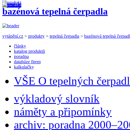
bazénová tepelná čerpadla
vytápění.cz
>
produkty
>
tepelná čerpadla
>
bazénová tepelná čerpad
články
katalog produktů
poradna
databáze firem
kalkulačky
VŠE O tepelných čerpad
výkladový slovník
náměty a připomínky
archiv: poradna 2000–2