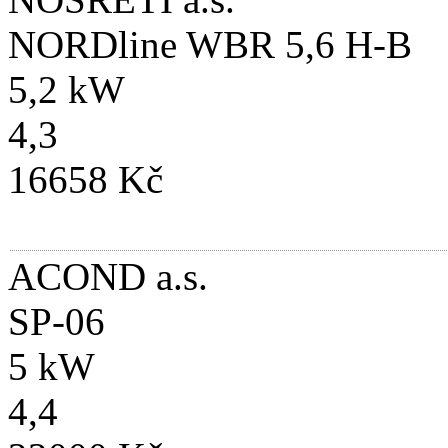
NORDline WBR 5,6 H-B
5,2 kW
4,3
16658 Kč
ACOND a.s.
SP-06
5 kW
4,4