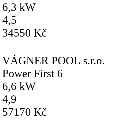
6,3 kW
4,5
34550 Kč
VÁGNER POOL s.r.o.
Power First 6
6,6 kW
4,9
57170 Kč