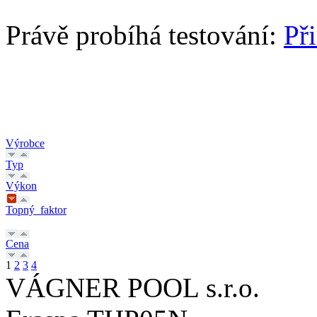
Právě probíhá testování:
Př
Výrobce
Typ
Výkon
Topný_faktor
Cena
1
2
3
4
VÁGNER POOL s.r.o.