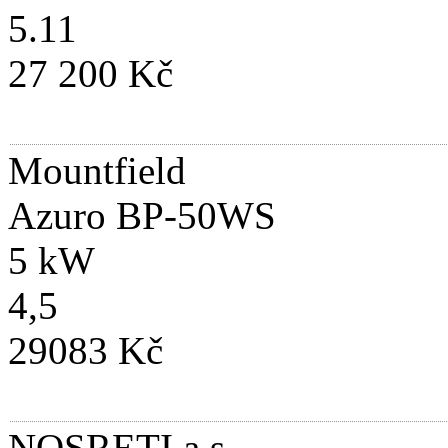
5.11
27 200 Kč
Mountfield
Azuro BP-50WS
5 kW
4,5
29083 Kč
NOSRETI a.s.