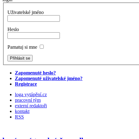
Uživatelské jméno
Heslo
Pamatuj si mne
Zapomenuté heslo?
Zapomenuté uživatelské jméno?
Registrace
loga vytápění.cz
pracovní tým
externí redaktoři
kontakt
RSS