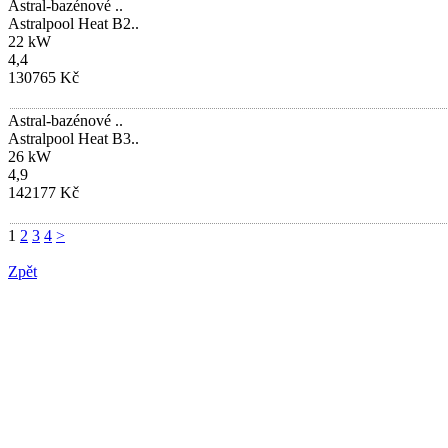
Astral-bazénové ..
Astralpool Heat B2..
22 kW
4,4
130765 Kč
Astral-bazénové ..
Astralpool Heat B3..
26 kW
4,9
142177 Kč
1
2
3
4
>
Zpět