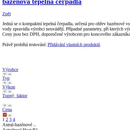
bazénová tepelná čerpadla
Zpět
Jedná se o kompaktní tepelná čerpadla, určená pro ohřev bazénové vo
vody zpravidla výrobci neuvádějí. Případné parametry, při kterých 
Ceny jsou bez DPH, doporučené výrobcem pro koncového zákazník
Právě probíhá testování:
Přidávání vlastních produktů
Výrobce
Typ
Výkon
Topný_faktor
Cena
1
2
3
4
Astral-bazénové ..
Astralpool Heat B1..