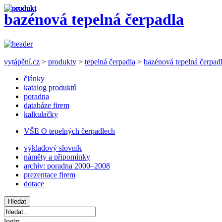
bazénová tepelná čerpadla
vytápění.cz
>
produkty
>
tepelná čerpadla
>
bazénová tepelná čerpad
články
katalog produktů
poradna
databáze firem
kalkulačky
VŠE O tepelných čerpadlech
výkladový slovník
náměty a připomínky
archiv: poradna 2000–2008
prezentace firem
dotace
login