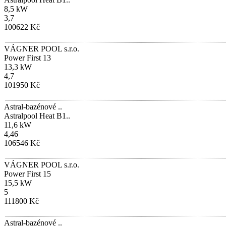
8,5 kW
3,7
100622 Kč
VÁGNER POOL s.r.o.
Power First 13
13,3 kW
4,7
101950 Kč
Astral-bazénové ..
Astralpool Heat B1..
11,6 kW
4,46
106546 Kč
VÁGNER POOL s.r.o.
Power First 15
15,5 kW
5
111800 Kč
Astral-bazénové ..