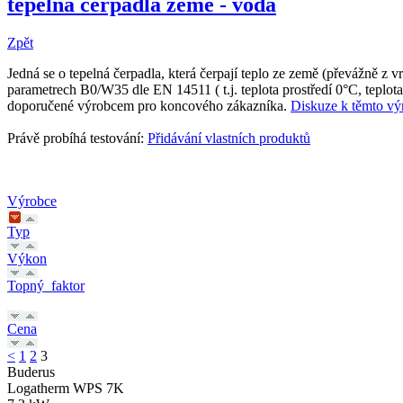
tepelná čerpadla země - voda
Zpět
Jedná se o tepelná čerpadla, která čerpají teplo ze země (převážně z
parametrech B0/W35 dle EN 14511 ( t.j. teplota prostředí 0°C, tepl
doporučené výrobcem pro koncového zákazníka.
Diskuze k těmto v
Právě probíhá testování:
Přidávání vlastních produktů
Výrobce
Typ
Výkon
Topný_faktor
Cena
<
1
2
3
Buderus
Logatherm WPS 7K