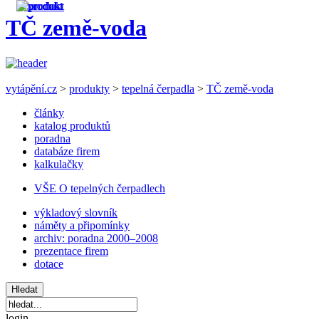
TČ země-voda
vytápění.cz
>
produkty
>
tepelná čerpadla
>
TČ země-voda
články
katalog produktů
poradna
databáze firem
kalkulačky
VŠE O tepelných čerpadlech
výkladový slovník
náměty a připomínky
archiv: poradna 2000–2008
prezentace firem
dotace
login