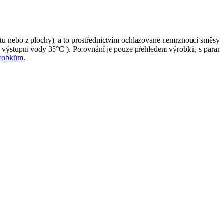
 vrtu nebo z plochy), a to prostřednictvím ochlazované nemrznoucí směs
ota výstupní vody 35°C ). Porovnání je pouze přehledem výrobků, s pa
ýrobkům
.