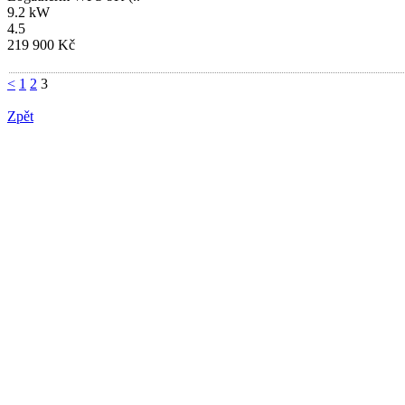
9.2 kW
4.5
219 900 Kč
<
1
2
3
Zpět