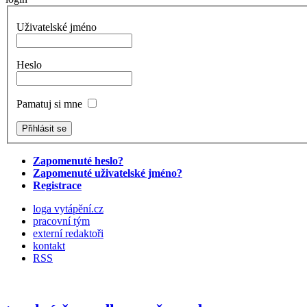
Uživatelské jméno
Heslo
Pamatuj si mne
Zapomenuté heslo?
Zapomenuté uživatelské jméno?
Registrace
loga vytápění.cz
pracovní tým
externí redaktoři
kontakt
RSS