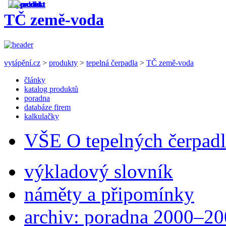
TČ země-voda
vytápění.cz
>
produkty
>
tepelná čerpadla
>
TČ země-voda
články
katalog produktů
poradna
databáze firem
kalkulačky
VŠE O tepelných čerpad
výkladový slovník
náměty a připomínky
archiv: poradna 2000–2