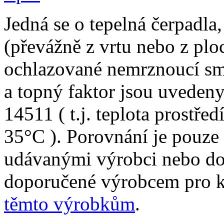
Jedná se o tepelná čerpadla,
(převážně z vrtu nebo z plo
ochlazované nemrznoucí sm
a topný faktor jsou uveden
14511 ( t.j. teplota prostře
35°C ). Porovnání je pouze
udávanými výrobci nebo do
doporučené výrobcem pro 
těmto výrobkům
.