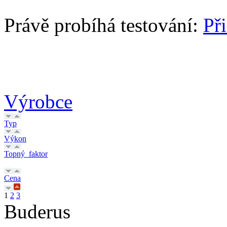
Právě probíhá testování:
Př
Výrobce
Typ
Výkon
Topný_faktor
Cena
1
2
3
Buderus