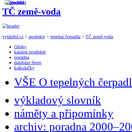
TČ země-voda
vytápění.cz
>
produkty
>
tepelná čerpadla
>
TČ země-voda
články
katalog produktů
poradna
databáze firem
kalkulačky
VŠE O tepelných čerpad
výkladový slovník
náměty a připomínky
archiv: poradna 2000–2