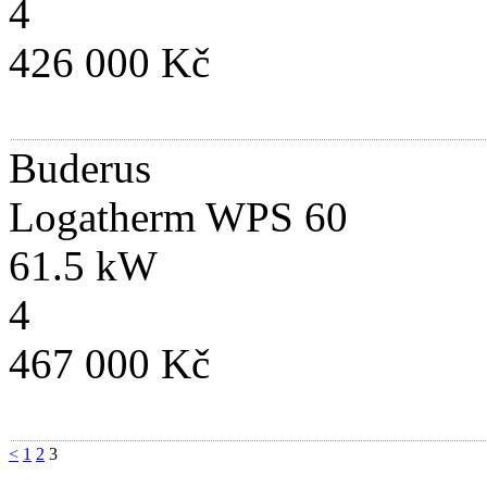
4
426 000 Kč
Buderus
Logatherm WPS 60
61.5 kW
4
467 000 Kč
<
1
2
3