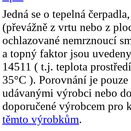
Jedná se o tepelná čerpadla,
(převážně z vrtu nebo z plo
ochlazované nemrznoucí sm
a topný faktor jsou uveden
14511 ( t.j. teplota prostře
35°C ). Porovnání je pouze
udávanými výrobci nebo do
doporučené výrobcem pro 
těmto výrobkům
.