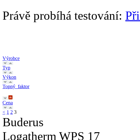
Právě probíhá testování:
Př
Výrobce
Typ
Výkon
Topný_faktor
Cena
<
1
2
3
Buderus
Logatherm WPS 17