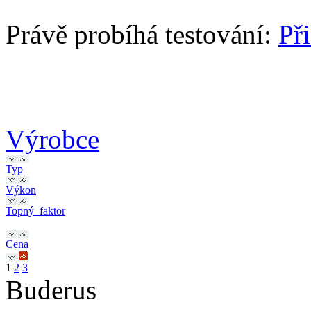
Právě probíhá testování:
Př
Výrobce
Typ
Výkon
Topný_faktor
Cena
1
2
3
Buderus