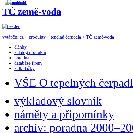
TČ země-voda
vytápění.cz
>
produkty
>
tepelná čerpadla
>
TČ země-voda
články
katalog produktů
poradna
databáze firem
kalkulačky
VŠE O tepelných čerpad
výkladový slovník
náměty a připomínky
archiv: poradna 2000–2