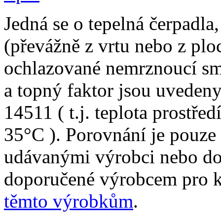
Jedná se o tepelná čerpadla,
(převážně z vrtu nebo z plo
ochlazované nemrznoucí sm
a topný faktor jsou uveden
14511 ( t.j. teplota prostře
35°C ). Porovnání je pouze
udávanými výrobci nebo do
doporučené výrobcem pro 
těmto výrobkům
.