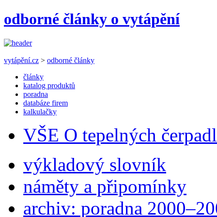
odborné články o vytápění
vytápění.cz
>
odborné články
články
katalog produktů
poradna
databáze firem
kalkulačky
VŠE O tepelných čerpad
výkladový slovník
náměty a připomínky
archiv: poradna 2000–2