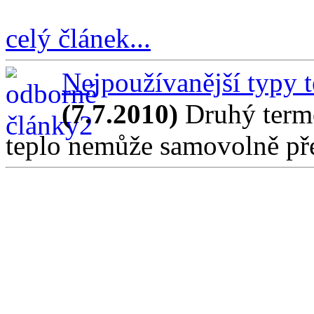
celý článek...
Nejpoužívanější typy 
(7.7.2010)
Druhý term
teplo nemůže samovolně př