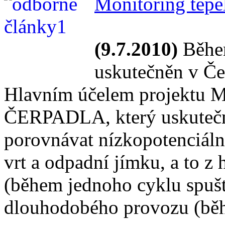
Monitoring tepe
(9.7.2010)
Během
uskutečněn v Čes
Hlavním účelem projek
ČERPADLA, který uskutečni
porovnávat nízkopotenciální
vrt a odpadní jímku, a to z
(během jednoho cyklu spuště
dlouhodobého provozu (běh