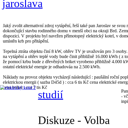
Jaký zvolit alternativní zdroj vytápění, řeší také pan Jaroslav se svou 
dokončující stavbu rodinného domu v menší obci na okraji Brd. Zemn
dispozici. V projektu byl navržen přímotopný elektrický kotel, v domě
umístěn krb pro přitápění.
Tepelná ztráta objektu činí 8 kW, ohřev TV je uvažován pro 3 osoby.
na vytápění a ohřev teplé vody bude činit přibližně 16.000 kWh ( z t
že pomocí krbu bude z dřevěných briket vyrobeno přibližně 4.000 kW
ostatní elektrické energie je odhadováa na 2.500 kWh.
Náklady na provoz objektu vycházejí následující : paušální roční pop
elektrickou energii ( sazba D45d ) : cca 6 tis Kč cena elektrické energi
cena briket : cca 7 tis Kč
studií
Pan
- v
inp
Diskuze - Volba