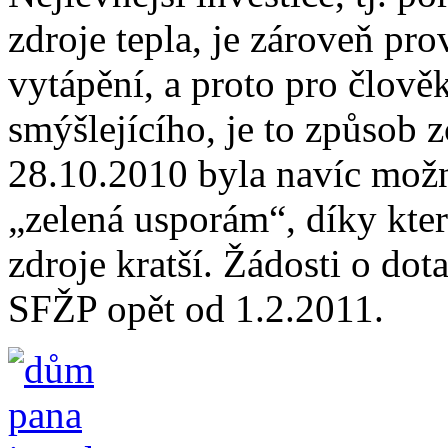
zdroje tepla, je zároveň p
vytápění, a proto pro člov
smýšlejícího, je to způsob 
28.10.2010 byla navíc možn
„zelená usporám“, díky kter
zdroje kratší. Žádosti o do
SFŽP opět od 1.2.2011.