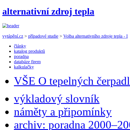
alternativní zdroj tepla
vytápění.cz
>
případové studie
>
Volba alternativního zdroje tepla - I
články
katalog produktů
poradna
databáze firem
kalkulačky
VŠE O tepelných čerpad
výkladový slovník
náměty a připomínky
archiv: poradna 2000–2