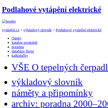
Podlahové vytápění elektrické
vytápění.cz
>
výkladový slovník
>
Podlahové vytápění elektrické
články
katalog produktů
poradna
databáze firem
kalkulačky
VŠE O tepelných čerpad
výkladový slovník
náměty a připomínky
archiv: poradna 2000–2