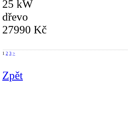
25 kW
dřevo
27990 Kč
1
2
3
>
Zpět