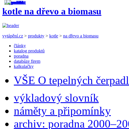
kotle na dřevo a biomasu
vytápění.cz
>
produkty
>
kotle
>
na dřevo a biomasu
články
katalog produktů
poradna
databáze firem
kalkulačky
VŠE O tepelných čerpad
výkladový slovník
náměty a připomínky
archiv: poradna 2000–2