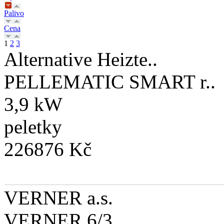
Palivo
Cena
1
2
3
Alternative Heizte..
PELLEMATIC SMART r.
3,9 kW
peletky
226876 Kč
VERNER a.s.
VERNER 6/3