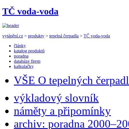
TČ voda-voda
vytápění.cz
>
produkty
>
tepelná čerpadla
>
TČ voda-voda
články
katalog produktů
poradna
databáze firem
kalkulačky
VŠE O tepelných čerpad
výkladový slovník
náměty a připomínky
archiv: poradna 2000–2