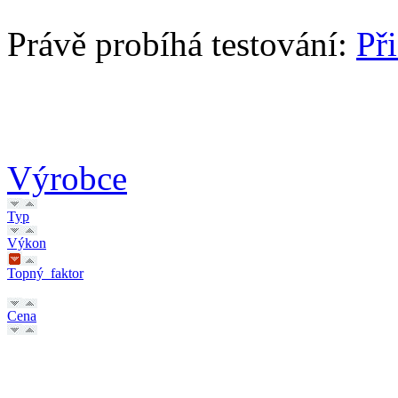
Právě probíhá testování:
Př
Výrobce
Typ
Výkon
Topný_faktor
Cena