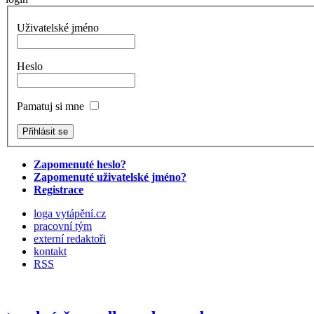
Uživatelské jméno
Heslo
Pamatuj si mne
Zapomenuté heslo?
Zapomenuté uživatelské jméno?
Registrace
loga vytápění.cz
pracovní tým
externí redaktoři
kontakt
RSS