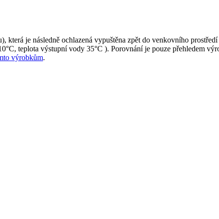
rtu), která je následně ochlazená vypuštěna zpět do venkovního prostře
 10°C, teplota výstupní vody 35°C ). Porovnání je pouze přehledem vý
ěmto výrobkům
.