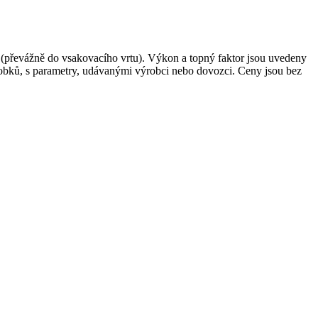
dí (převážně do vsakovacího vrtu). Výkon a topný faktor jsou uvedeny
robků, s parametry, udávanými výrobci nebo dovozci. Ceny jsou bez