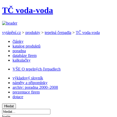
TČ voda-voda
vytápění.cz
>
produkty
>
tepelná čerpadla
>
TČ voda-voda
články
katalog produktů
poradna
databáze firem
kalkulačky
VŠE O tepelných čerpadlech
výkladový slovník
náměty a připomínky
archiv: poradna 2000–2008
prezentace firem
dotace
login