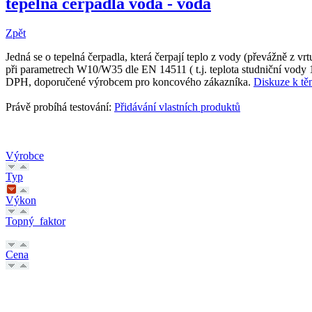
tepelná čerpadla voda - voda
Zpět
Jedná se o tepelná čerpadla, která čerpají teplo z vody (převážně z v
při parametrech W10/W35 dle EN 14511 ( t.j. teplota studniční vody
DPH, doporučené výrobcem pro koncového zákazníka.
Diskuze k t
Právě probíhá testování:
Přidávání vlastních produktů
Výrobce
Typ
Výkon
Topný_faktor
Cena