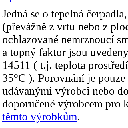
Jedná se o tepelná čerpadla,
(převážně z vrtu nebo z plo
ochlazované nemrznoucí sm
a topný faktor jsou uveden
14511 ( t.j. teplota prostře
35°C ). Porovnání je pouze
udávanými výrobci nebo do
doporučené výrobcem pro 
těmto výrobkům
.