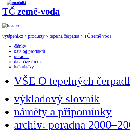
TČ země-voda
vytápění.cz
>
produkty
>
tepelná čerpadla
>
TČ země-voda
články
katalog produktů
poradna
databáze firem
kalkulačky
VŠE O tepelných čerpad
výkladový slovník
náměty a připomínky
archiv: poradna 2000–2