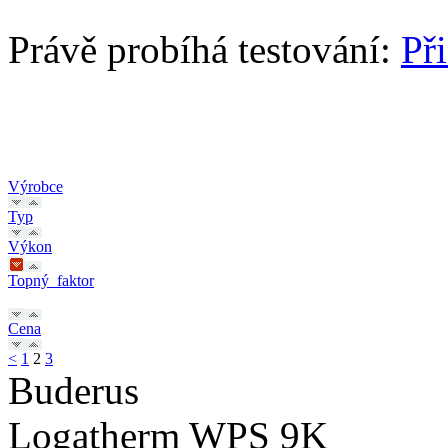
Právě probíhá testování:
Př
Výrobce
Typ
Výkon
Topný_faktor
Cena
<
1
2
3
Buderus
Logatherm WPS 9K