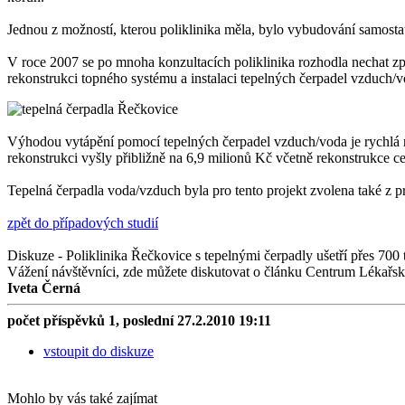
Jednou z možností, kterou poliklinika měla, bylo vybudování samost
V roce 2007 se po mnoha konzultacích poliklinika rozhodla nechat z
rekonstrukci topného systému a instalaci tepelných čerpadel vzduch/vo
Výhodou vytápění pomocí tepelných čerpadel vzduch/voda je rychlá ná
rekonstrukci vyšly přibližně na 6,9 milionů Kč včetně rekonstrukce 
Tepelná čerpadla voda/vzduch byla pro tento projekt zvolena také z pr
zpět do případových studií
Diskuze - Poliklinika Řečkovice s tepelnými čerpadly ušetří přes 700 t
Vážení návštěvníci, zde můžete diskutovat o článku Centrum Lékařsk
Iveta Černá
počet příspěvků 1, poslední 27.2.2010 19:11
vstoupit do diskuze
Mohlo by vás také zajímat