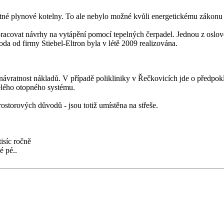
atné plynové kotelny. To ale nebylo možné kvůli energetickému zákonu
pracovat návrhy na vytápění pomocí tepelných čerpadel. Jednou z oslo
da od firmy Stiebel-Eltron byla v létě 2009 realizována.
vratnost nákladů. V případě polikliniky v Řečkovicích jde o předpokl
celého otopného systému.
ostorových důvodů - jsou totiž umístěna na střeše.
isíc ročně
é pé..