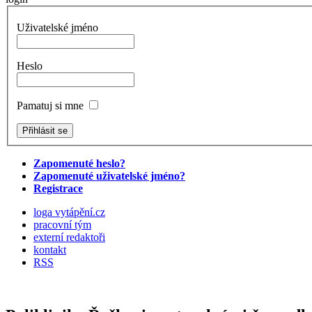
Uživatelské jméno
Heslo
Pamatuj si mne
Zapomenuté heslo?
Zapomenuté uživatelské jméno?
Registrace
loga vytápění.cz
pracovní tým
externí redaktoři
kontakt
RSS