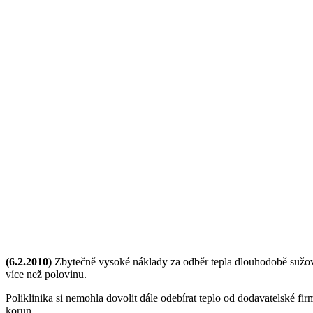
(6.2.2010)
Zbytečně vysoké náklady za odběr tepla dlouhodobě sužoval
více než polovinu.
Poliklinika si nemohla dovolit dále odebírat teplo od dodavatelské f
korun.