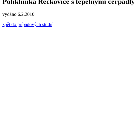
Poliklinika Řečkovice s tepelnými čerpadly 
vydáno 6.2.2010
zpět do případových studií