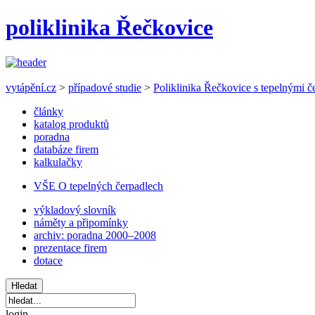
poliklinika Řečkovice
vytápění.cz
>
případové studie
>
Poliklinika Řečkovice s tepelnými če
články
katalog produktů
poradna
databáze firem
kalkulačky
VŠE O tepelných čerpadlech
výkladový slovník
náměty a připomínky
archiv: poradna 2000–2008
prezentace firem
dotace
login