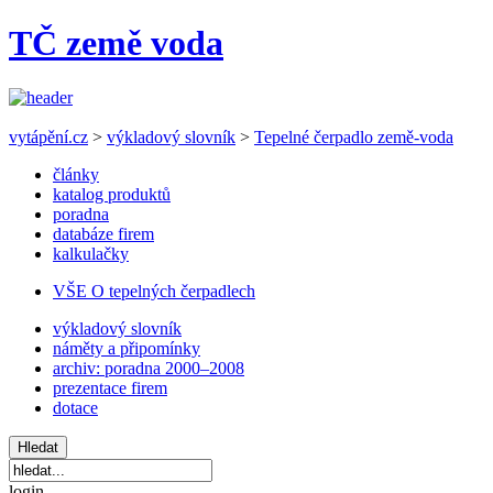
TČ země voda
vytápění.cz
>
výkladový slovník
>
Tepelné čerpadlo země-voda
články
katalog produktů
poradna
databáze firem
kalkulačky
VŠE O tepelných čerpadlech
výkladový slovník
náměty a připomínky
archiv: poradna 2000–2008
prezentace firem
dotace
login