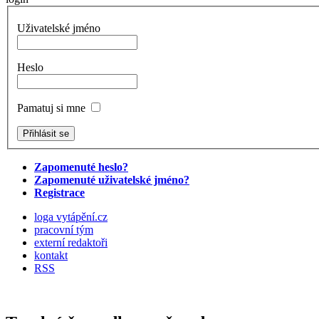
Uživatelské jméno
Heslo
Pamatuj si mne
Zapomenuté heslo?
Zapomenuté uživatelské jméno?
Registrace
loga vytápění.cz
pracovní tým
externí redaktoři
kontakt
RSS