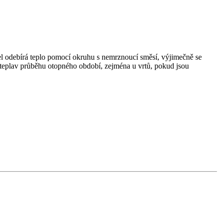
el odebírá teplo pomocí okruhu s nemrznoucí směsí, výjimečně se
je teplav průběhu otopného období, zejména u vrtů, pokud jsou