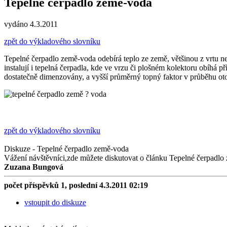
Tepelné čerpadlo země-voda
vydáno 4.3.2011
zpět do výkladového slovníku
Tepelné čerpadlo země-voda odebírá teplo ze země, většinou z vrtu n
instalují i tepelná čerpadla, kde ve vrzu či plošném kolektoru obíhá 
dostatečně dimenzovány, a vyšší průměrný topný faktor v průběhu ot
zpět do výkladového slovníku
Diskuze - Tepelné čerpadlo země-voda
Vážení návštěvníci,zde můžete diskutovat o článku Tepelné čerpadlo 
Zuzana Bungová
počet příspěvků 1, poslední 4.3.2011 02:19
vstoupit do diskuze