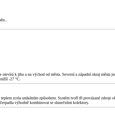
pěn..
e otevírá k jihu a na východ od města. Severní a západní okraj města j
nižší -27 °C.
plem zcela unikátním způsobem. Systém tvoří tři provázané zdroje obno
á čerpadla výhodně kombinovat se slunečními kolektory.