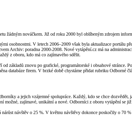
ernetu žádným nováčkem. Již od roku 2000 byl oblíbeným zdrojem inform
ými osobnostmi. V letech 2006–2009 však byla aktualizace portálu pře
m Archiv: poradna 2000-2008. Nové vytápění.cz má na administraci str
každý z oboru, kdo má co zajímavého sdělit.
ří od základů znovu po grafické, programátorské i obsahové stránce. P
na databáze firem. V brzké době chystáme přidat rubriku Odborné člá
borníky a jejich vzájemné spolupráce. Každý, kdo se chce dozvědět, jak 
ění možné, zajímavé, unikátní a nové. Odborníci z oboru vytápění se již
vá nárůst návštěv o 25 %. V květnu návštěvy dokonce poskočily o 70