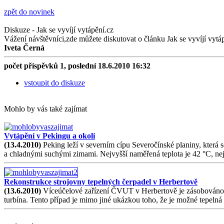
zpět do novinek
Diskuze - Jak se vyvíjí vytápění.cz
Vážení návštěvníci,zde můžete diskutovat o článku Jak se vyvíjí vytá
Iveta Černá
počet příspěvků 1, poslední 18.6.2010 16:32
vstoupit do diskuze
Mohlo by vás také zajímat
Vytápění v Pekingu a okolí
(13.4.2010)
Peking leží v severním cípu Severočínské planiny, která s
a chladnými suchými zimami. Nejvyšší naměřená teplota je 42 °C, nej
Rekonstrukce strojovny tepelných čerpadel v Herbertově
(13.6.2010)
Víceúčelové zařízení ČVUT v Herbertově je zásobováno te
turbína. Tento případ je mimo jiné ukázkou toho, že je možné tepeln