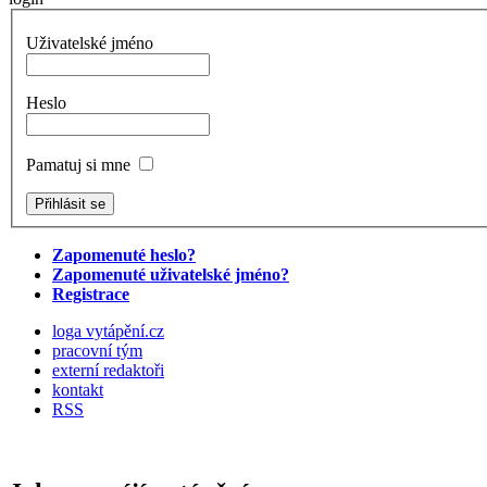
Uživatelské jméno
Heslo
Pamatuj si mne
Zapomenuté heslo?
Zapomenuté uživatelské jméno?
Registrace
loga vytápění.cz
pracovní tým
externí redaktoři
kontakt
RSS