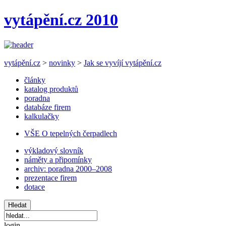
vytápění.cz 2010
vytápění.cz
>
novinky
>
Jak se vyvíjí vytápění.cz
články
katalog produktů
poradna
databáze firem
kalkulačky
VŠE O tepelných čerpadlech
výkladový slovník
náměty a připomínky
archiv: poradna 2000–2008
prezentace firem
dotace
login