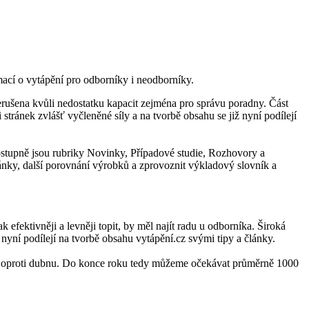
ací o vytápění pro odborníky i neodborníky.
rušena kvůli nedostatku kapacit zejména pro správu poradny. Část
ánek zvlášť vyčleněné síly a na tvorbě obsahu se již nyní podílejí
ostupně jsou rubriky Novinky, Případové studie, Rozhovory a
nky, další porovnání výrobků a zprovoznit výkladový slovník a
efektivněji a levněji topit, by měl najít radu u odborníka. Široká
 nyní podílejí na tvorbě obsahu vytápění.cz svými tipy a články.
 % oproti dubnu. Do konce roku tedy můžeme očekávat průměrně 1000