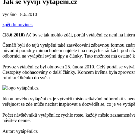
Jak se vyvíjí vytápění.cz
vydáno 18.6.2010
zpět do novinek
(18.6.2010)
Ač by se tak mohlo zdát, portál vytápění.cz není na int
Čtenáři byli do tajů vytápění také zasvěcováni zábavnou formou znám
původní poradny mimochodem najdete i na nových stránkách pod názve
odborníci na vytápění svými tipy a články. Tuto možnost má ostatně 
Provoz vytápění.cz byl obnoven 25. února 2010. Celý portál se vytvá
Cestopisy obohacovány o další články. Koncem května byla zprovozně
rubriku Okénko do světa.
Ideou nového vytápění.cz je vytvořit místo setkávání odborníků s neod
veřejnost se zde může nechat inspirovat a dozvědět se, co je ve vytáp
Počet návštěvníků vytápění.cz rychle roste, každý měsíc zaznamená
návštěv denně.
Autor: vytápění.cz