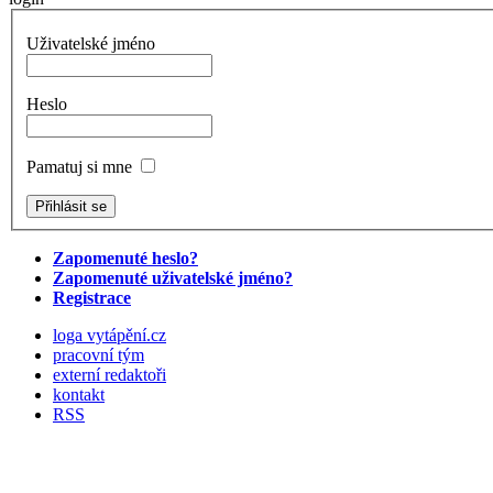
Uživatelské jméno
Heslo
Pamatuj si mne
Zapomenuté heslo?
Zapomenuté uživatelské jméno?
Registrace
loga vytápění.cz
pracovní tým
externí redaktoři
kontakt
RSS