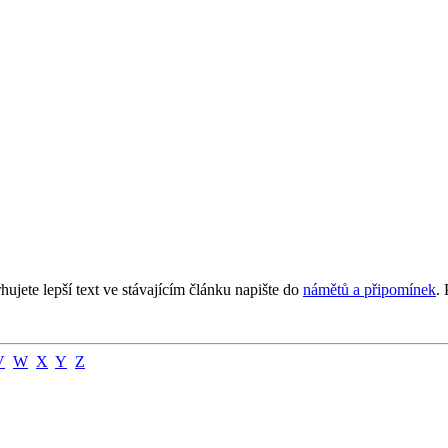
jete lepší text ve stávajícím článku napište do
námětů a připomínek
.
V
W
X
Y
Z