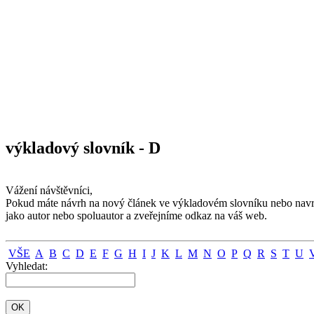
výkladový slovník - D
Vážení návštěvníci,
Pokud máte návrh na nový článek ve výkladovém slovníku nebo navrhu
jako autor nebo spoluautor a zveřejníme odkaz na váš web.
VŠE
A
B
C
D
E
F
G
H
I
J
K
L
M
N
O
P
Q
R
S
T
U
Vyhledat: