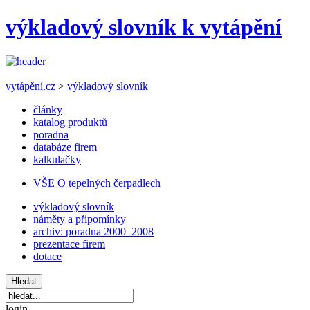
výkladový slovník k vytápění
vytápění.cz
>
výkladový slovník
články
katalog produktů
poradna
databáze firem
kalkulačky
VŠE O tepelných čerpadlech
výkladový slovník
náměty a připomínky
archiv: poradna 2000–2008
prezentace firem
dotace
login