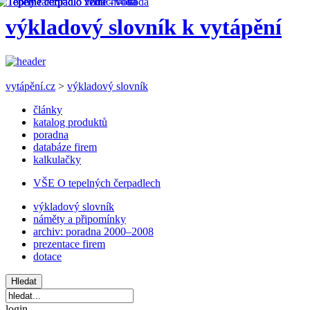
výkladový slovník k vytápění
vytápění.cz
>
výkladový slovník
články
katalog produktů
poradna
databáze firem
kalkulačky
VŠE O tepelných čerpadlech
výkladový slovník
náměty a připomínky
archiv: poradna 2000–2008
prezentace firem
dotace
login