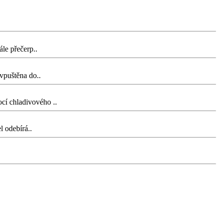
ále přečerp..
vpuštěna do..
cí chladivového ..
l odebírá..