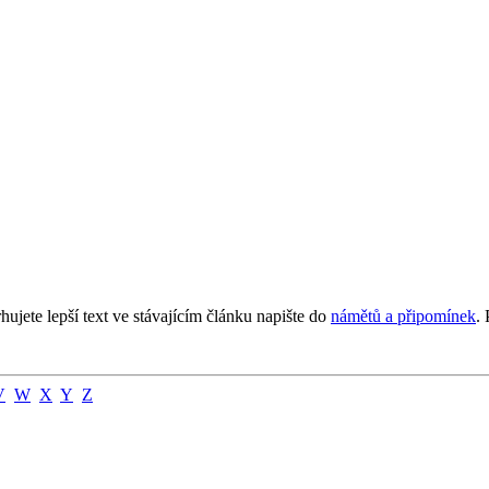
jete lepší text ve stávajícím článku napište do
námětů a připomínek
.
V
W
X
Y
Z