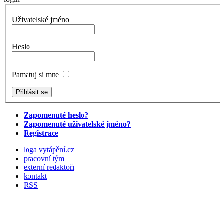
Uživatelské jméno
Heslo
Pamatuj si mne
Zapomenuté heslo?
Zapomenuté uživatelské jméno?
Registrace
loga vytápění.cz
pracovní tým
externí redaktoři
kontakt
RSS