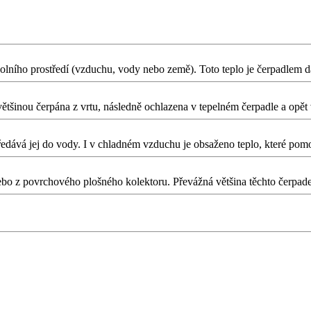
okolního prostředí (vzduchu, vody nebo země). Toto teplo je čerpadlem d
ětšinou čerpána z vrtu, následně ochlazena v tepelném čerpadle a opět 
edává jej do vody. I v chladném vzduchu je obsaženo teplo, které pomo
ebo z povrchového plošného kolektoru. Převážná většina těchto čerpade