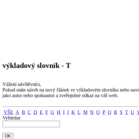
výkladový slovník - T
Vážení návštěvníci,
Pokud máte návrh na nový článek ve výkladovém slovníku nebo navrhu
jako autor nebo spoluautor a zveřejníme odkaz na váš web.
VŠE
A
B
C
D
E
F
G
H
I
J
K
L
M
N
O
P
Q
R
S
T
U
Vyhledat: