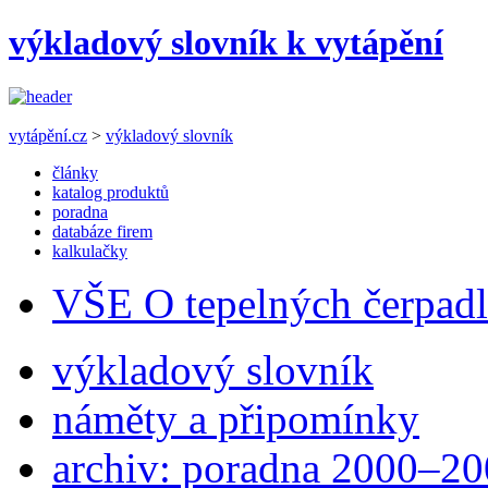
výkladový slovník k vytápění
vytápění.cz
>
výkladový slovník
články
katalog produktů
poradna
databáze firem
kalkulačky
VŠE O tepelných čerpad
výkladový slovník
náměty a připomínky
archiv: poradna 2000–2