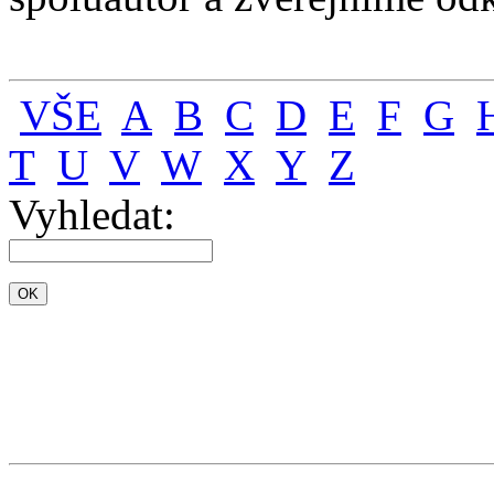
VŠE
A
B
C
D
E
F
G
T
U
V
W
X
Y
Z
Vyhledat: